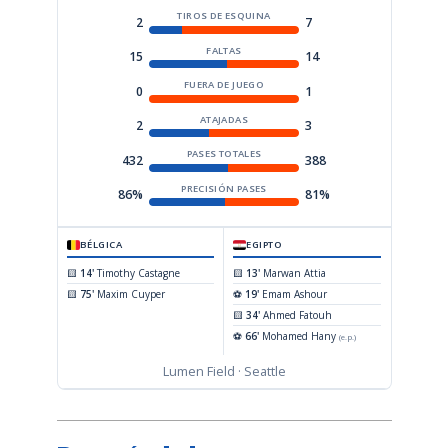
TIROS DE ESQUINA
2
7
FALTAS
15
14
FUERA DE JUEGO
0
1
ATAJADAS
2
3
PASES TOTALES
432
388
PRECISIÓN PASES
86%
81%
BÉLGICA
EGIPTO
🟨
14'
Timothy Castagne
🟨
13'
Marwan Attia
🟨
75'
Maxim Cuyper
⚽
19'
Emam Ashour
🟨
34'
Ahmed Fatouh
⚽
66'
Mohamed Hany
(e.p.)
Lumen Field · Seattle