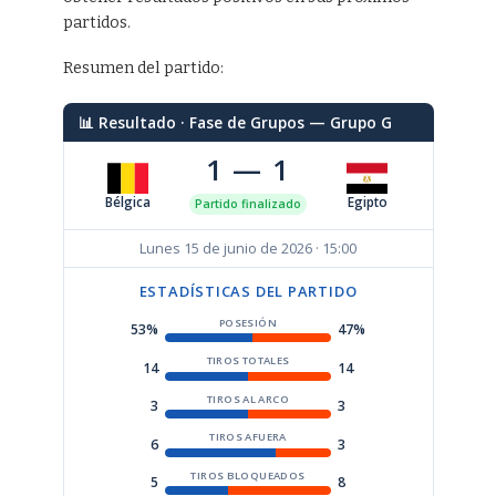
partidos.
Resumen del partido:
📊 Resultado · Fase de Grupos — Grupo G
1 — 1
Bélgica
Egipto
Partido finalizado
Lunes 15 de junio de 2026 · 15:00
ESTADÍSTICAS DEL PARTIDO
POSESIÓN
53%
47%
TIROS TOTALES
14
14
TIROS AL ARCO
3
3
TIROS AFUERA
6
3
TIROS BLOQUEADOS
5
8