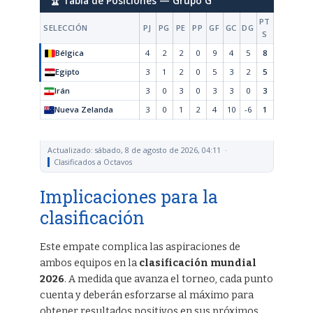
🏆 Tabla de Posiciones — Grupo G
PT
SELECCIÓN
PJ
PG
PE
PP
GF
GC
DG
S
Bélgica
4
2
2
0
9
4
5
8
Egipto
3
1
2
0
5
3
2
5
Irán
3
0
3
0
3
3
0
3
Nueva Zelanda
3
0
1
2
4
10
-6
1
Actualizado: sábado, 8 de agosto de 2026, 04:11 ·
Clasificados a Octavos
Implicaciones para la
clasificación
Este empate complica las aspiraciones de
ambos equipos en la
clasificación mundial
2026
. A medida que avanza el torneo, cada punto
cuenta y deberán esforzarse al máximo para
obtener resultados positivos en sus próximos