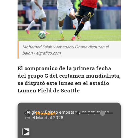
Mohamed Salah y Amadaou Onana disputan el
balón • elgrafico.com
El compromiso de la primera fecha
del grupo G del certamen mundialista,
se disputó este lunes en el estadio
Lumen Field de Seattle
Bélgica y Egipto empatan y se perjudican
🔈
en el Mundial 2026