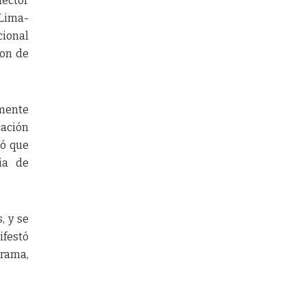
Héctor
 Lima-
cional
son de
amente
cación
nó que
gia de
, y se
ifestó
orama,