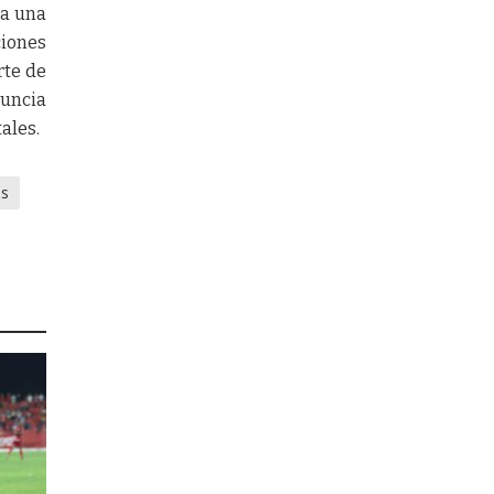
 a una
ciones
rte de
nuncia
ales.
os