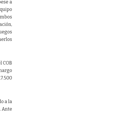
pese a
equipo
ambos
ación,
Juegos
nerlos
el COB
amargo
17.500
o a la
. Ante