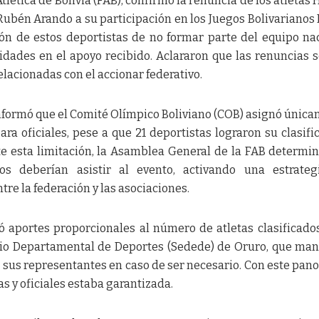
tlética de Bolivia (FAB), confirmó la renuncia de los atletas 
Rubén Arando a su participación en los Juegos Bolivarianos
ión de estos deportistas de no formar parte del equipo na
idades en el apoyo recibido. Aclararon que las renuncias 
elacionadas con el accionar federativo.
informó que el Comité Olímpico Boliviano (COB) asignó únic
ara oficiales, pese a que 21 deportistas lograron su clasifi
 esta limitación, la Asamblea General de la FAB determi
ados deberían asistir al evento, activando una estrate
re la federación y las asociaciones.
aportes proporcionales al número de atletas clasificados
icio Departamental de Deportes (Sedede) de Oruro, que man
 sus representantes en caso de ser necesario. Con este pan
tas y oficiales estaba garantizada.