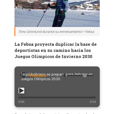
Timo Grönlund durante su entrenamiento • Febsa
La Febsa proyecta duplicar la base de
deportistas en su camino hacia los
Juegos Olímpicos de Invierno 2030
Esquí boliviano se prepara para debutar en
🔈
Juegos Olímpicos 2030
0:00
0:53