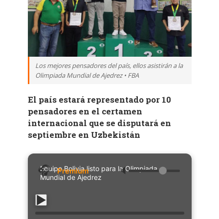
Los mejores pensadores del país, ellos asistirán a la
Olimpiada Mundial de Ajedrez • FBA
El país estará representado por 10
pensadores en el certamen
internacional que se disputará en
septiembre en Uzbekistán
Equipo Bolivia listo para la Olimpiada
🔈
Mundial de Ajedrez