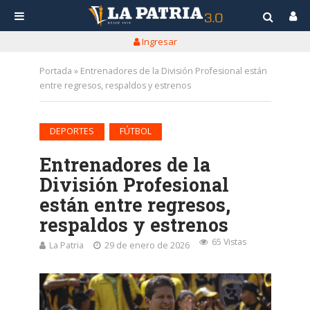
Ingresar
Portada
»
Entrenadores de la División Profesional están
entre regresos, respaldos y estrenos
•
DEPORTES
FÚTBOL
Entrenadores de la
División Profesional
están entre regresos,
respaldos y estrenos
65 Vistas
La Patria
29 de enero de 2026