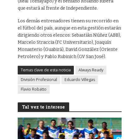
(Real Tomayapo) y el beniano Rolando Ribera
que estará al frente de Independiente.
Los demás entrenadores tienen su recorrido en
el fútbol del país, aunque en esta gestión estarán
dirigiendo otros elencos: Sebastián Núñez (ABB),
Marcelo Straccia (FC Universitario), Joaquín
Monasterio (Guabirá), David González (Oriente
Petrolero) y Pablo Rubinich (GV San José).
Temas clave de esta noticia
Always Ready
División Profesional
Eduardo Villegas
Flavio Robatto
Tal vez te interese