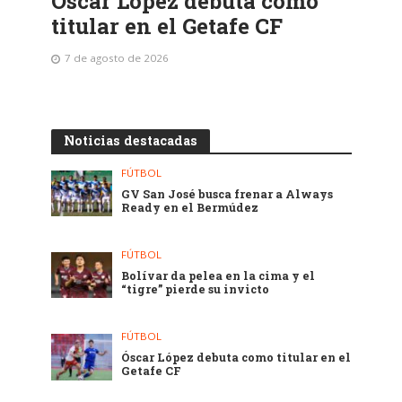
Óscar López debuta como
titular en el Getafe CF
7 de agosto de 2026
Noticias destacadas
FÚTBOL
GV San José busca frenar a Always
Ready en el Bermúdez
FÚTBOL
Bolívar da pelea en la cima y el
“tigre” pierde su invicto
FÚTBOL
Óscar López debuta como titular en el
Getafe CF