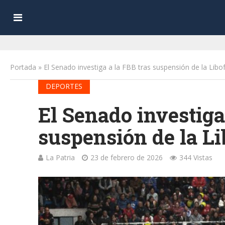
Portada
»
El Senado investiga a la FBB tras suspensión de la Lib
DEPORTES
El Senado investiga
suspensión de la L
La Patria
23 de febrero de 2026
344 Vistas