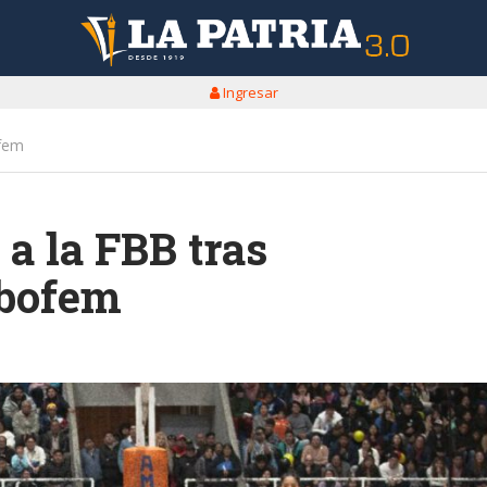
Ingresar
ofem
 a la FBB tras
ibofem