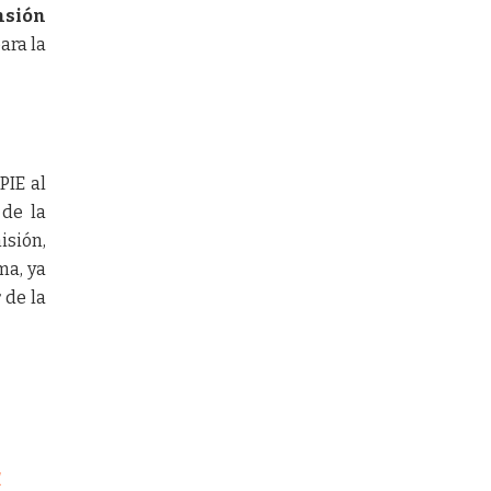
nsión
ara la
PIE al
 de la
isión,
ma, ya
 de la
a