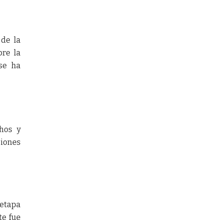
 de la
bre la
se ha
hos y
siones
 etapa
te fue