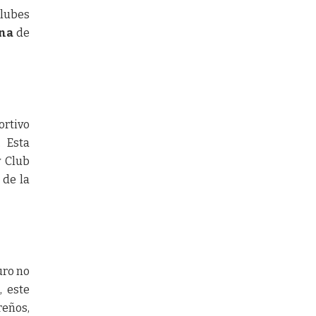
lubes
ana
de
ortivo
 Esta
y Club
 de la
uro no
, este
reños,