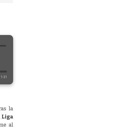
1:31
ras la
a
Liga
rme al