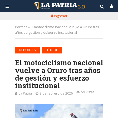
Ingresar
Portada
»
El motociclismo nacional vuelve a Oruro tras
años de gestión y esfuerzo institucional
•
DEPORTES
FÚTBOL
El motociclismo nacional
vuelve a Oruro tras años
de gestión y esfuerzo
institucional
59 Vistas
La Patria
3 de febrero de 2026