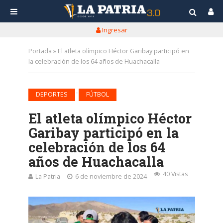
Ingresar
Portada
»
El atleta olímpico Héctor Garibay participó en
la celebración de los 64 años de Huachacalla
•
DEPORTES
FÚTBOL
El atleta olímpico Héctor
Garibay participó en la
celebración de los 64
años de Huachacalla
40 Vistas
La Patria
6 de noviembre de 2024