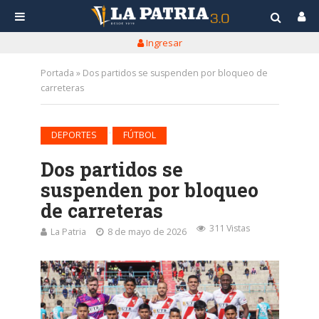
Ingresar
Portada
»
Dos partidos se suspenden por bloqueo de
carreteras
•
DEPORTES
FÚTBOL
Dos partidos se
suspenden por bloqueo
de carreteras
311 Vistas
La Patria
8 de mayo de 2026