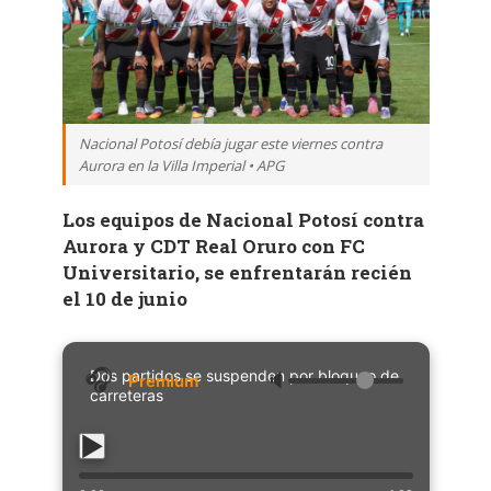
Nacional Potosí debía jugar este viernes contra
Aurora en la Villa Imperial • APG
Los equipos de Nacional Potosí contra
Aurora y CDT Real Oruro con FC
Universitario, se enfrentarán recién
el 10 de junio
Dos partidos se suspenden por bloqueo de
🔈
carreteras