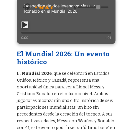
Despedida de dos leyendas: Messi y
🔈
Ronaldo en el Mundial 2026
0:00
1:01
El Mundial 2026: Un evento
histórico
El
Mundial 2026
, que se celebrará en Estados
Unidos, México y Canadá, representa una
oportunidad única para ver a Lionel Messi y
Cristiano Ronaldo en el máximo nivel. Ambos
jugadores alcanzarán una cifra histórica de seis
participaciones mundialistas, un hito sin
precedentes desde la creación del torneo. A sus
respectivas edades, Messi con 38 años y Ronaldo
con 41, este evento podría ser su ‘último baile’ en