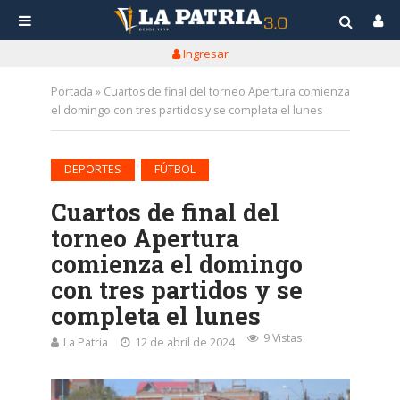
Ingresar
Portada
»
Cuartos de final del torneo Apertura comienza
el domingo con tres partidos y se completa el lunes
•
DEPORTES
FÚTBOL
Cuartos de final del
torneo Apertura
comienza el domingo
con tres partidos y se
completa el lunes
9 Vistas
La Patria
12 de abril de 2024