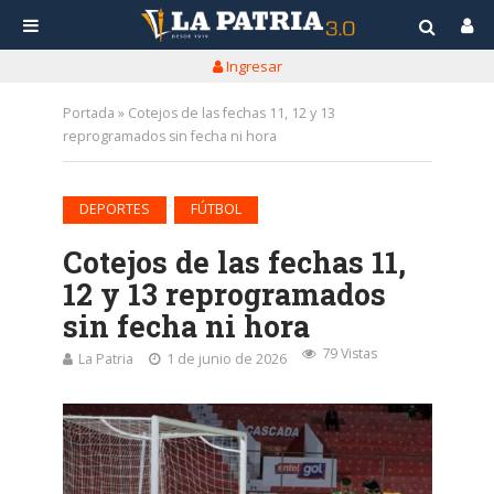
Ingresar
Portada
»
Cotejos de las fechas 11, 12 y 13
reprogramados sin fecha ni hora
•
DEPORTES
FÚTBOL
Cotejos de las fechas 11,
12 y 13 reprogramados
sin fecha ni hora
79 Vistas
La Patria
1 de junio de 2026