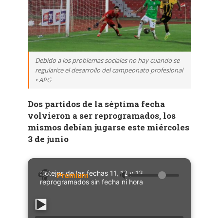
Debido a los problemas sociales no hay cuando se
regularice el desarrollo del campeonato profesional
• APG
Dos partidos de la séptima fecha
volvieron a ser reprogramados, los
mismos debían jugarse este miércoles
3 de junio
Cotejos de las fechas 11, 12 y 13
🔈
reprogramados sin fecha ni hora