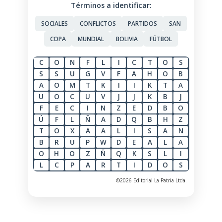
Términos a identificar:
SOCIALES
CONFLICTOS
PARTIDOS
SAN
COPA
MUNDIAL
BOLIVIA
FÚTBOL
C
O
N
F
L
I
C
T
O
S
S
S
U
G
V
F
A
H
O
B
A
O
M
T
K
I
I
K
T
A
U
O
C
U
V
J
J
K
B
J
F
E
C
I
N
Z
E
D
B
O
Ú
F
L
Ñ
A
D
Q
B
H
Z
T
O
X
A
A
L
I
S
A
N
B
R
U
P
W
D
E
A
L
A
O
H
O
Z
Ñ
Q
K
S
L
I
L
C
P
A
R
T
I
D
O
S
©2026 Editorial La Patria Ltda.