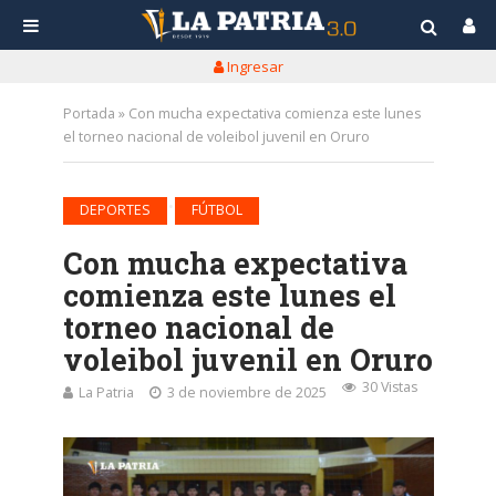
Ingresar
Portada
»
Con mucha expectativa comienza este lunes
el torneo nacional de voleibol juvenil en Oruro
•
DEPORTES
FÚTBOL
Con mucha expectativa
comienza este lunes el
torneo nacional de
voleibol juvenil en Oruro
30 Vistas
La Patria
3 de noviembre de 2025