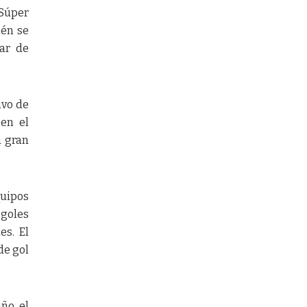
 Súper
ién se
nar de
ivo de
 en el
a gran
quipos
 goles
es. El
de gol
año el