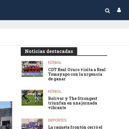
Noticias destacadas
FÚTBOL
CDT Real Oruro visita a Real
Tomayapo con la urgencia
de ganar
FÚTBOL
Bolívar y The Strongest
triunfan en una jornada
vibrante
DEPORTES
La raqueta frontón cerró el