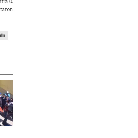
tra 0.
etaron
lla