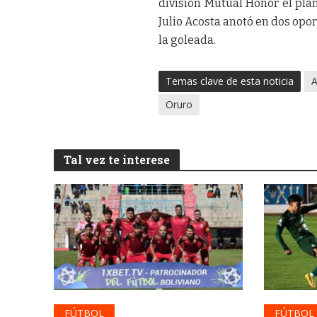
división Mutual Honor el plan
Julio Acosta anotó en dos opo
la goleada.
Temas clave de esta noticia
A
Oruro
Tal vez te interese
FÚTBOL
FÚTBOL