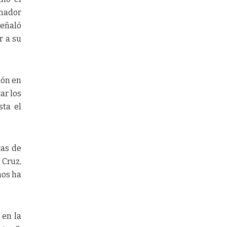
imador
señaló
r a su
ión en
ar los
sta el
tas de
 Cruz,
ños ha
 en la