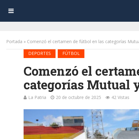
Portada
»
Comenzó el certamen de fútbol en las categorías Mutu
•
DEPORTES
FÚTBOL
Comenzó el certame
categorías Mutual 
La Patria
20 de octubre de 2025
42 Vistas