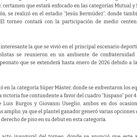
), certamen que estará enfocado en las categorías Mutual y
ión, se realizó en el estadio “Jesús Bermúdez”, donde tamb
 El torneo contará con la participación de medio cente
interesante la que se vivió en el principal escenario deport
bolistas se reunieron en un ambiente de confraternidad
eonato que se extenderá hasta enero de 2026 debido a l
.
ó en la categoría Súper Máster, donde se enfrentaron los e
 victoria fue contundente a favor del cuadro “hispano” por 4
e Luis Burgos y Giovanni Useglio, ambos en dos ocasion
 amplio, ya que el plantel ganador generó varias opciones 
derecho de piso en su debut en esta categoría.
l acto inaugural del torneo, donde se anunció que este 