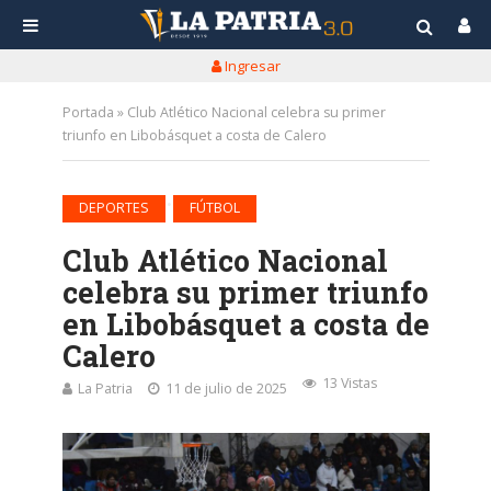
Ingresar
Portada
»
Club Atlético Nacional celebra su primer
triunfo en Libobásquet a costa de Calero
•
DEPORTES
FÚTBOL
Club Atlético Nacional
celebra su primer triunfo
en Libobásquet a costa de
Calero
13 Vistas
La Patria
11 de julio de 2025