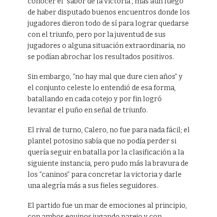
conocer el “sabor de la victoria”, más aún luego
de haber disputado buenos encuentros donde los
jugadores dieron todo de sí para lograr quedarse
con el triunfo, pero por la juventud de sus
jugadores o alguna situación extraordinaria, no
se podían abrochar los resultados positivos.
Sin embargo, “no hay mal que dure cien años” y
el conjunto celeste lo entendió de esa forma,
batallando en cada cotejo y por fin logró
levantar el puño en señal de triunfo.
El rival de turno, Calero, no fue para nada fácil; el
plantel potosino sabía que no podía perder si
quería seguir en batalla por la clasificación a la
siguiente instancia, pero pudo más la bravura de
los “caninos” para concretar la victoria y darle
una alegría más a sus fieles seguidores.
El partido fue un mar de emociones al principio,
con ambos equipos jugando parejo y con