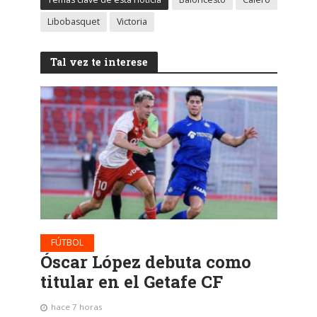
Libobasquet
Victoria
Tal vez te interese
FÚTBOL
Óscar López debuta como
titular en el Getafe CF
hace 7 horas