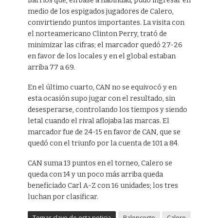
Barrios que, en base a habilidad, pudo ingresar en
medio de los espigados jugadores de Calero,
convirtiendo puntos importantes. La visita con
el norteamericano Clinton Perry, trató de
minimizar las cifras; el marcador quedó 27-26
en favor de los locales y en el global estaban
arriba 77 a 69.
En el último cuarto, CAN no se equivocó y en
esta ocasión supo jugar con el resultado, sin
desesperarse, controlando los tiempos y siendo
letal cuando el rival aflojaba las marcas. El
marcador fue de 24-15 en favor de CAN, que se
quedó con el triunfo por la cuenta de 101 a 84.
CAN suma 13 puntos en el torneo, Calero se
queda con 14 y un poco más arriba queda
beneficiado Carl A-Z con 16 unidades; los tres
luchan por clasificar.
Temas clave de esta noticia
Baloncesto
Calero