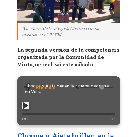
Ganadores de la categoría Libre en la rama
masculina • LA PATRIA
La segunda versión de la competencia
organizada por la Comunidad de
Vinto, se realizó este sábado
Choque y Ajata ganan la prueba pedestre
🔈
en Vinto
0:00
1:13
Choque y Ajata brillan en la