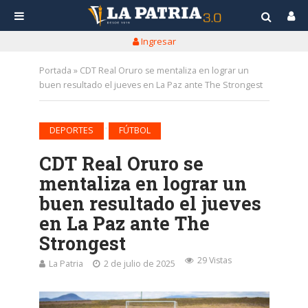
Ingresar
Portada
»
CDT Real Oruro se mentaliza en lograr un
buen resultado el jueves en La Paz ante The Strongest
•
DEPORTES
FÚTBOL
CDT Real Oruro se
mentaliza en lograr un
buen resultado el jueves
en La Paz ante The
Strongest
29 Vistas
La Patria
2 de julio de 2025