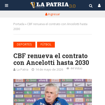
Ingresar
Portada
»
CBF renueva el contrato con Ancelotti hasta
2030
•
DEPORTES
FÚTBOL
CBF renueva el contrato
con Ancelotti hasta 2030
44 Vistas
La Patria
14 de mayo de 2026