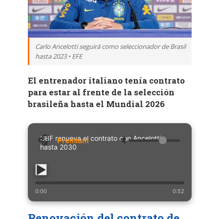
Carlo Ancelotti seguirá como seleccionador de Brasil
hasta 2023 • EFE
El entrenador italiano tenía contrato
para estar al frente de la selección
brasileña hasta el Mundial 2026
CBF renueva el contrato con Ancelotti
🔈
hasta 2030
0:00
0:52
Renovación del contrato de