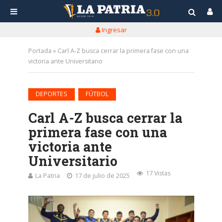
Ingresar
Portada
»
Carl A-Z busca cerrar la primera fase con una
victoria ante Universitario
•
DEPORTES
FÚTBOL
Carl A-Z busca cerrar la
primera fase con una
victoria ante
Universitario
17 Vistas
La Patria
17 de julio de 2025