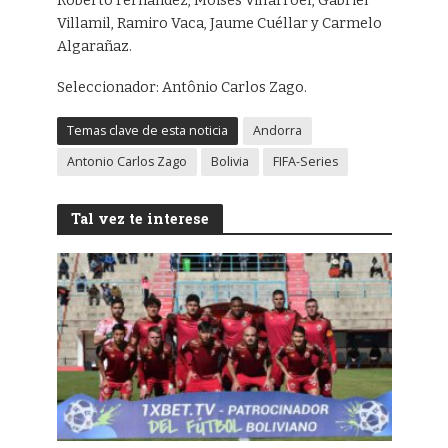
Roberto Fernández, Moisés Villarroel, Gabriel
Villamil, Ramiro Vaca, Jaume Cuéllar y Carmelo
Algarañaz.
Seleccionador: Antônio Carlos Zago.
Temas clave de esta noticia
Andorra
Antonio Carlos Zago
Bolivia
FIFA-Series
Tal vez te interese