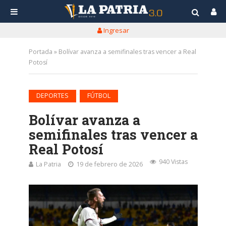
Ingresar
Portada
»
Bolívar avanza a semifinales tras vencer a Real
Potosí
•
DEPORTES
FÚTBOL
Bolívar avanza a
semifinales tras vencer a
Real Potosí
940 Vistas
La Patria
19 de febrero de 2026