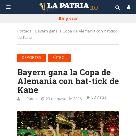
Ingresar
Portada
»
Bayern gana la Copa de Alemania con hat-tick
de Kane
•
DEPORTES
FÚTBOL
Bayern gana la Copa de
Alemania con hat-tick de
Kane
58 Vistas
La Patria
23 de mayo de 2026