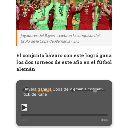
Jugadores del Bayern celebran la conquista del
título de la Copa de Alemania • EFE
El conjunto bávaro con este logró gana
los dos torneos de este año en el fútbol
alemán
Bayern gana la Copa de Alemania con hat-
🔈
tick de Kane
0:00
0:44