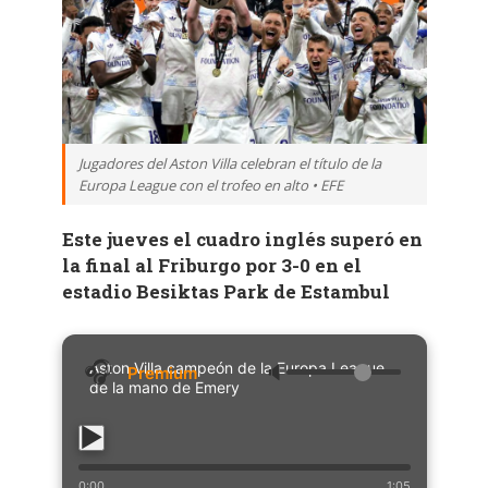
Jugadores del Aston Villa celebran el título de la
Europa League con el trofeo en alto • EFE
Este jueves el cuadro inglés superó en
la final al Friburgo por 3-0 en el
estadio Besiktas Park de Estambul
Aston Villa campeón de la Europa League
🔈
de la mano de Emery
0:00
1:05