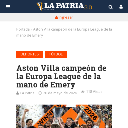
Ingresar
Portada
»
Aston Villa campeón de la Europa League de la
mano de Emery
•
DEPORTES
FÚTBOL
Aston Villa campeón de
la Europa League de la
mano de Emery
118 Vistas
La Patria
20 de mayo de 2026