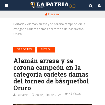
Ingresar
Portada
»
Alemán arrasa y se corona campeón en la
categoría cadetes damas del torneo de básquetbol
Oruro
•
DEPORTES
FÚTBOL
Alemán arrasa y se
corona campeón en la
categoría cadetes damas
del torneo de básquetbol
Oruro
42 Vistas
La Patria
28 de julio de 2024