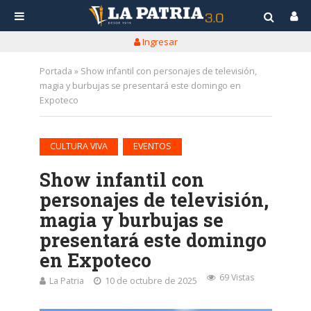
Ingresar
Portada
»
Show infantil con personajes de televisión,
magia y burbujas se presentará este domingo en
Expoteco
•
CULTURA VIVA
EVENTOS
Show infantil con
personajes de televisión,
magia y burbujas se
presentará este domingo
en Expoteco
69 Vistas
La Patria
10 de octubre de 2025