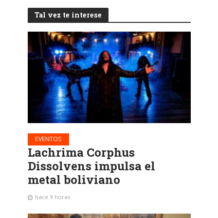
Tal vez te interese
EVENTOS
Lachrima Corphus
Dissolvens impulsa el
metal boliviano
hace 9 horas