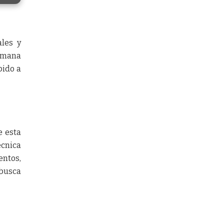
ales y
semana
bido a
e esta
écnica
entos,
busca