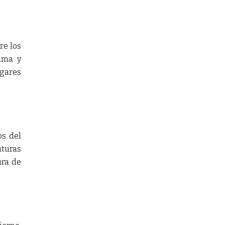
re los
jama y
ugares
os del
uturas
ura de