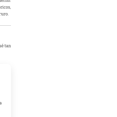
ierno.
ricos,
ruro.
ué tan
a