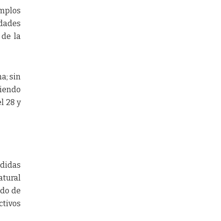
emplos
idades
 de la
a; sin
diendo
l 28 y
ndidas
atural
ado de
ctivos