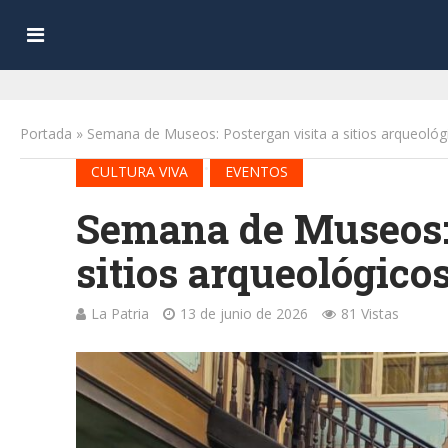
Portada
»
Semana de Museos: Postergan visita a sitios arqueológ
•
CULTURA VIVA
EVENTOS
Semana de Museos: 
sitios arqueológico
La Patria
13 de junio de 2026
81 Vistas