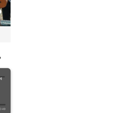
o
or
0:49