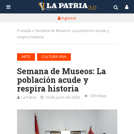
Ingresar
Portada
»
Semana de Museos: La población acude y
respira historia
•
ARTE
CULTURA VIVA
Semana de Museos: La
población acude y
respira historia
129 Vistas
La Patria
10 de junio de 2026