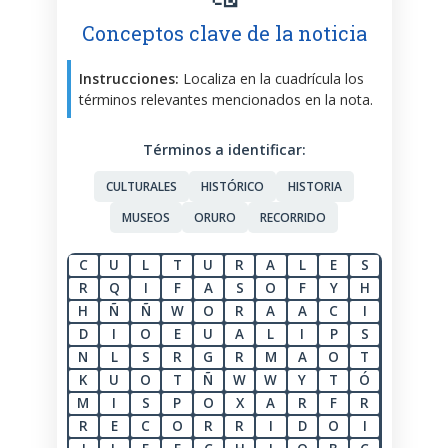
Conceptos clave de la noticia
Instrucciones:
Localiza en la cuadrícula los
términos relevantes mencionados en la nota.
Términos a identificar:
CULTURALES
HISTÓRICO
HISTORIA
MUSEOS
ORURO
RECORRIDO
C
U
L
T
U
R
A
L
E
S
R
Q
I
F
A
S
O
F
Y
H
H
Ñ
Ñ
W
O
R
A
A
C
I
D
I
O
E
U
A
L
I
P
S
N
L
S
R
G
R
M
A
O
T
K
U
O
T
Ñ
W
W
Y
T
Ó
M
I
S
P
O
X
A
R
F
R
R
E
C
O
R
R
I
D
O
I