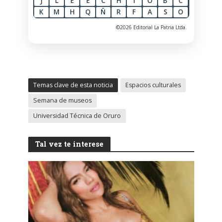
J
L
E
E
C
H
I
O
B
C
K
M
H
Q
Ñ
R
F
A
S
O
©2026 Editorial La Patria Ltda.
Temas clave de esta noticia
Espacios culturales
Semana de museos
Universidad Técnica de Oruro
Tal vez te interese