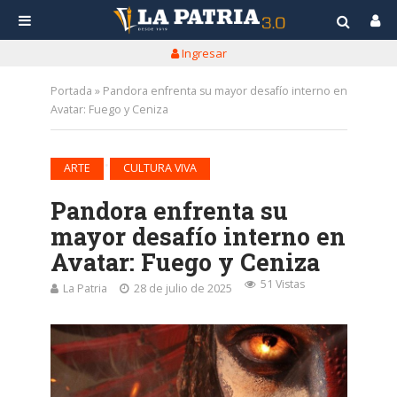
Ingresar
Portada
»
Pandora enfrenta su mayor desafío interno en
Avatar: Fuego y Ceniza
•
ARTE
CULTURA VIVA
Pandora enfrenta su
mayor desafío interno en
Avatar: Fuego y Ceniza
51 Vistas
La Patria
28 de julio de 2025