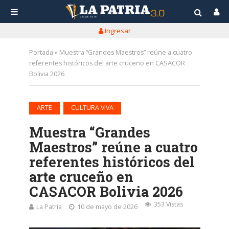
Ingresar
Portada
»
Muestra “Grandes Maestros” reúne a cuatro
referentes históricos del arte cruceño en CASACOR
Bolivia 2026
•
ARTE
CULTURA VIVA
Muestra “Grandes
Maestros” reúne a cuatro
referentes históricos del
arte cruceño en
CASACOR Bolivia 2026
353 Vistas
La Patria
10 de mayo de 2026