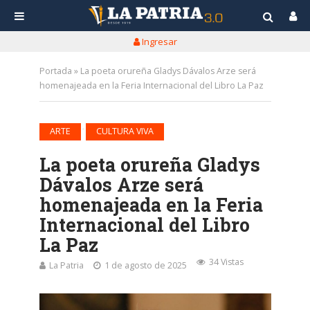
Ingresar
Portada
»
La poeta orureña Gladys Dávalos Arze será
homenajeada en la Feria Internacional del Libro La Paz
•
ARTE
CULTURA VIVA
La poeta orureña Gladys
Dávalos Arze será
homenajeada en la Feria
Internacional del Libro
La Paz
34 Vistas
La Patria
1 de agosto de 2025