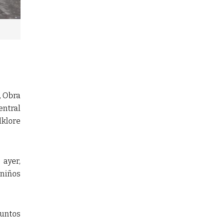
, Obra
entral
lklore
 ayer,
 niños
juntos