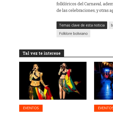
folklóricos del Carnaval, ade
de las celebraciones; y otras
Temas clave de esta noticia
b
Folklore boliviano
Tal vez te interese
EVENTOS
EVENTO