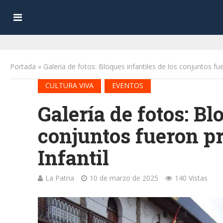
Portada
»
Galería de fotos: Bloques infantiles de los conjuntos fu
•
CULTURA VIVA
EVENTOS
Galería de fotos: Bl
conjuntos fueron pr
Infantil
La Patria
10 de marzo de 2025
140 Vistas