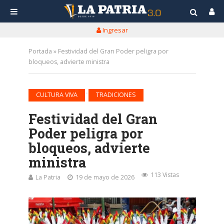
Ingresar
Portada
»
Festividad del Gran Poder peligra por
bloqueos, advierte ministra
•
CULTURA VIVA
TRADICIONES
Festividad del Gran
Poder peligra por
bloqueos, advierte
ministra
113 Vistas
La Patria
19 de mayo de 2026