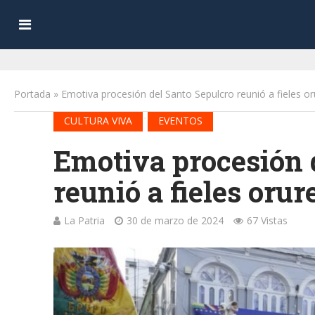
Portada
»
Emotiva procesión del Santo Sepulcro reunió a fieles o
•
CULTURA VIVA
EVENTOS
Emotiva procesión 
reunió a fieles orur
La Patria
30 de marzo de 2024
67 Vistas