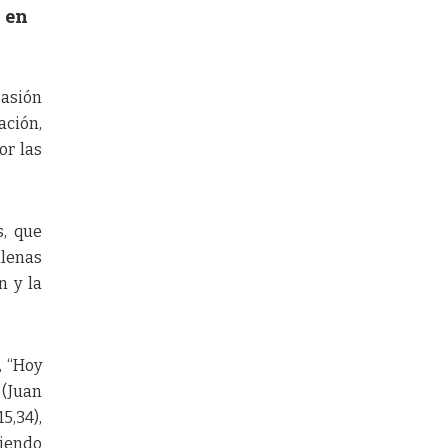
 en
Pasión
ación,
or las
s, que
llenas
n y la
, “Hoy
 (Juan
5,34),
miendo