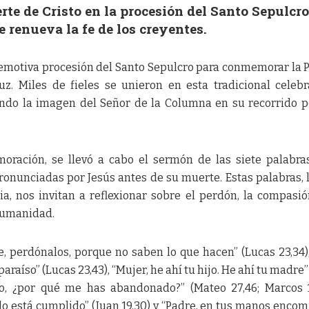
te de Cristo en la procesión del Santo Sepulcro
e renueva la fe de los creyentes.
 emotiva procesión del Santo Sepulcro para conmemorar la 
z. Miles de fieles se unieron en esta tradicional celebr
do la imagen del Señor de la Columna en su recorrido p
ración, se llevó a cabo el sermón de las siete palabra
ronunciadas por Jesús antes de su muerte. Estas palabras, 
ia, nos invitan a reflexionar sobre el perdón, la compasió
 humanidad.
e, perdónalos, porque no saben lo que hacen” (Lucas 23,34)
raíso” (Lucas 23,43), “Mujer, he ahí tu hijo. He ahí tu madre”
mío, ¿por qué me has abandonado?” (Mateo 27,46; Marcos 1
Todo está cumplido” (Juan 19,30) y “Padre, en tus manos enco