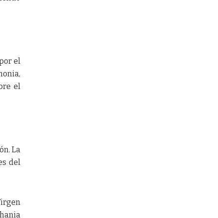
por el
monia,
bre el
ón. La
es del
Virgen
hania