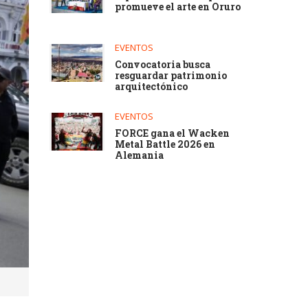
promueve el arte en Oruro
EVENTOS
Convocatoria busca
resguardar patrimonio
arquitectónico
EVENTOS
FORCE gana el Wacken
Metal Battle 2026 en
Alemania