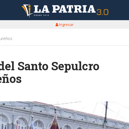
Ingresar
rureños
del Santo Sepulcro
eños