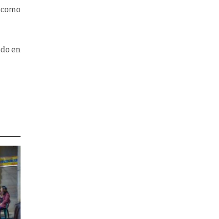
 como
ndo en