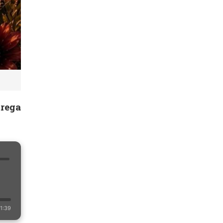
trega
1:39