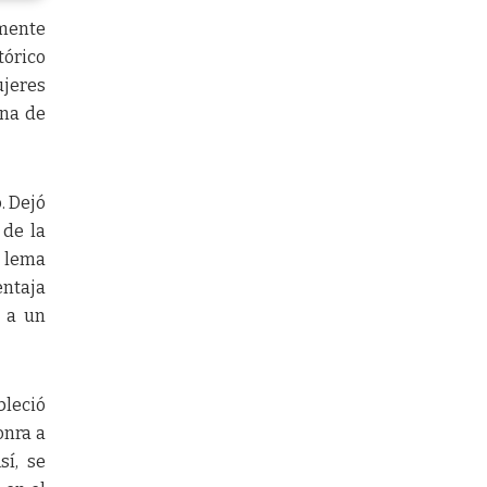
amente
tórico
ujeres
ina de
. Dejó
 de la
l lema
entaja
e a un
leció
onra a
sí, se