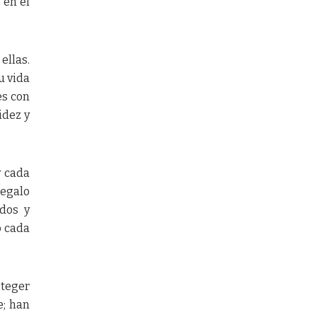
 en el
ellas.
u vida
es con
idez y
y cada
regalo
dos y
o cada
oteger
e; han