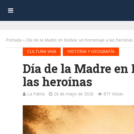
Portada
»
Día de la Madre en Bolivia: un homenaje a las heroínas
•
CULTURA VIVA
HISTORIA Y GEOGRAFÍA
Día de la Madre en 
las heroínas
La Patria
26 de mayo de 2026
871 Vistas