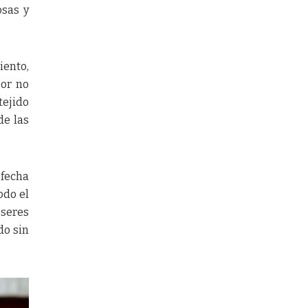
osas y
ento,
bor no
tejido
de las
 fecha
odo el
 seres
do sin