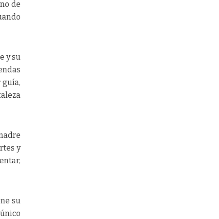
eno de
cuando
e y su
iendas
 guía,
taleza
 madre
rtes y
entar,
ene su
 único