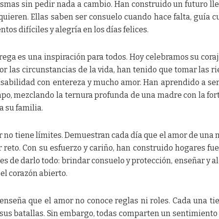
ismas sin pedir nada a cambio. Han construido un futuro ll
uieren. Ellas saben ser consuelo cuando hace falta, guía 
os difíciles y alegría en los días felices.
trega es una inspiración para todos. Hoy celebramos su coraj
or las circunstancias de la vida, han tenido que tomar las r
sabilidad con entereza y mucho amor. Han aprendido a ser
mpo, mezclando la ternura profunda de una madre con la for
 su familia.
r no tiene límites. Demuestran cada día que el amor de una
 reto. Con su esfuerzo y cariño, han construido hogares fue
ces de darlo todo: brindar consuelo y protección, enseñar y al
 el corazón abierto.
 enseña que el amor no conoce reglas ni roles. Cada una ti
 sus batallas. Sin embargo, todas comparten un sentimiento