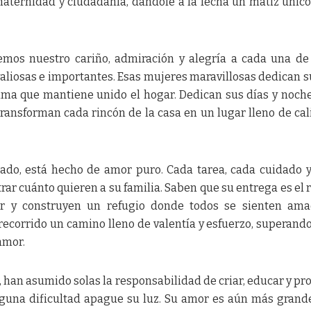
maternidad y ciudadanía, dándole a la fecha un matiz único
emos nuestro cariño, admiración y alegría a cada una de 
liosas e importantes. Esas mujeres maravillosas dedican s
 alma que mantiene unido el hogar. Dedican sus días y noch
 Transforman cada rincón de la casa en un lugar lleno de cal
lizado, está hecho de amor puro. Cada tarea, cada cuidado 
ar cuánto quieren a su familia. Saben que su entrega es el 
 y construyen un refugio donde todos se sienten ama
recorrido un camino lleno de valentía y esfuerzo, superand
amor.
, han asumido solas la responsabilidad de criar, educar y pr
nguna dificultad apague su luz. Su amor es aún más grand