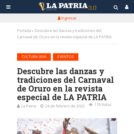
Ingresar
Portada
»
Descubre las danzas y tradiciones del
Carnaval de Oruro en la revista especial de LA PATRIA
•
CULTURA VIVA
EVENTOS
Descubre las danzas y
tradiciones del Carnaval
de Oruro en la revista
especial de LA PATRIA
118 Vistas
La Patria
24 de febrero de 2025