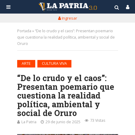
Ingresar
Portada
»
“De lo crudo y el caos”: Presentan poemario
que cuestiona la realidad política, ambiental y social de
Oruro
•
ARTE
CULTURA VIVA
“De lo crudo y el caos”:
Presentan poemario que
cuestiona la realidad
política, ambiental y
social de Oruro
73 Vistas
La Patria
29 de junio de 2025