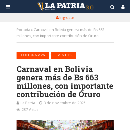
Ingresar
Portada
»
Carnaval en Bolivia genera más de Bs 663
millones, con importante contribución de Oruro
•
CULTURA VIVA
EVENTOS
Carnaval en Bolivia
genera más de Bs 663
millones, con importante
contribución de Oruro
La Patria
3 de noviembre de 2025
237 Vistas