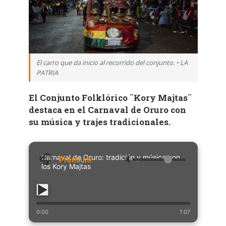
El carro que da inicio al recorrido del conjunto. • LA
PATRIA
El Conjunto Folklórico ¨Kory Majtas¨
destaca en el Carnaval de Oruro con
su música y trajes tradicionales.
Carnaval de Oruro: tradición y música con
🔈
los Kory Majtas
0:00
1:07