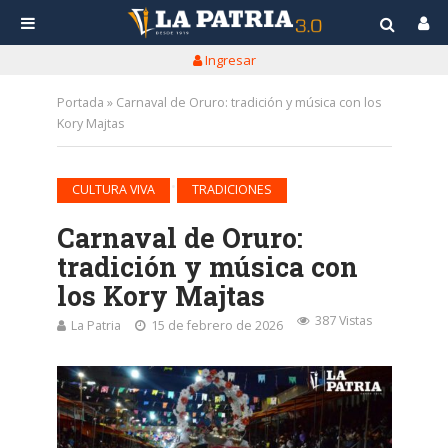
Ingresar
Portada
»
Carnaval de Oruro: tradición y música con los
Kory Majtas
•
CULTURA VIVA
TRADICIONES
Carnaval de Oruro:
tradición y música con
los Kory Majtas
387 Vistas
La Patria
15 de febrero de 2026