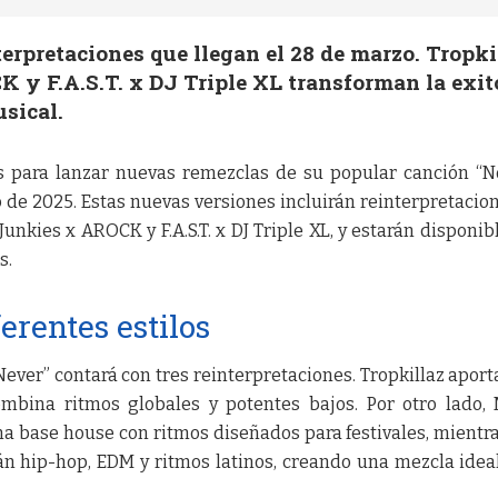
erpretaciones que llegan el 28 de marzo. Tropki
y F.A.S.T. x DJ Triple XL transforman la exit
sical.
tos para lanzar nuevas remezclas de su popular canción “
 de 2025. Estas nuevas versiones incluirán reinterpretacio
 Junkies x AROCK y F.A.S.T. x DJ Triple XL, y estarán disponib
s.
erentes estilos
ever” contará con tres reinterpretaciones. Tropkillaz aport
combina ritmos globales y potentes bajos. Por otro lado,
a base house con ritmos diseñados para festivales, mientr
arán hip-hop, EDM y ritmos latinos, creando una mezcla idea