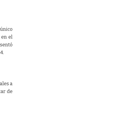
 único
 en el
esentó
4.
ales a
tar de