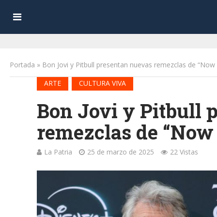
Portada
»
Bon Jovi y Pitbull presentan nuevas remezclas de “Now
•
ARTE
CULTURA VIVA
Bon Jovi y Pitbull
remezclas de “Now 
La Patria
25 de marzo de 2025
22 Vistas