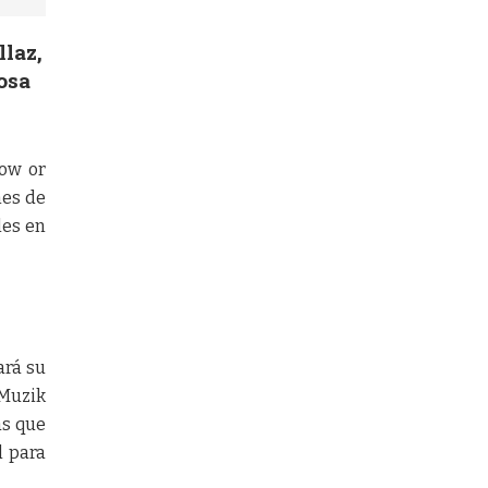
llaz,
osa
Now or
nes de
les en
ará su
 Muzik
as que
l para