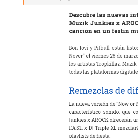
Descubre las nuevas int
Muzik Junkies x AROCK 
canción en un festín mu
Bon Jovi y Pitbull están lis
Never” el viernes 28 de marzo
los artistas Tropkillaz, Muzik
todas las plataformas digitale
Remezclas de dif
La nueva versión de “Now or N
característico sonido, que 
Junkies x AROCK ofrecerán un
F.A.S.T. x DJ Triple XL mezcl
playlists de fiesta.