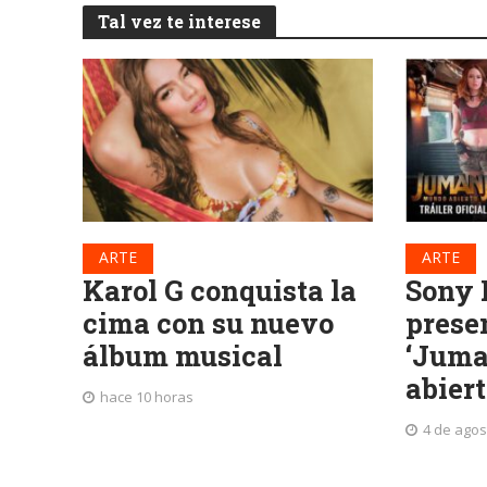
Tal vez te interese
ARTE
ARTE
Karol G conquista la
Sony 
cima con su nuevo
presen
álbum musical
‘Juma
abiert
hace 10 horas
4 de agos