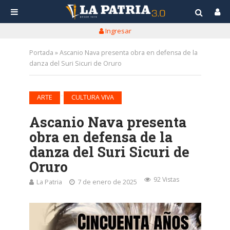
Ingresar
Portada
»
Ascanio Nava presenta obra en defensa de la
danza del Suri Sicuri de Oruro
•
ARTE
CULTURA VIVA
Ascanio Nava presenta
obra en defensa de la
danza del Suri Sicuri de
Oruro
92 Vistas
La Patria
7 de enero de 2025