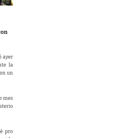
ron
ó ayer
nte la
con un
de mes
sterio
té pro