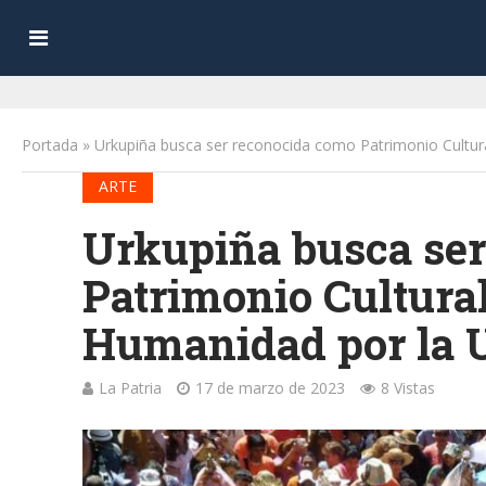
Portada
»
Urkupiña busca ser reconocida como Patrimonio Cultura
ARTE
Urkupiña busca se
Patrimonio Cultural
Humanidad por la 
La Patria
17 de marzo de 2023
8 Vistas