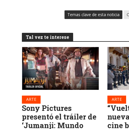
Temas clave de esta noticia
Tal vez te interese
ARTE
ARTE
Sony Pictures
“Vuel
presentó el tráiler de
nueva 
‘Jumanji: Mundo
cine b