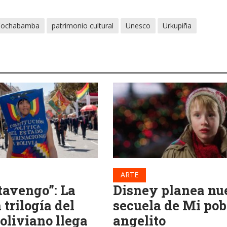
Cochabamba
patrimonio cultural
Unesco
Urkupiña
ARTE
tavengo”: La
Disney planea nu
trilogía del
secuela de Mi pob
oliviano llega
angelito