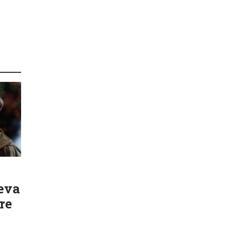
eva
re