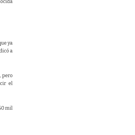
nocida
que ya
dicó a
, pero
cir el
50 mil