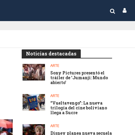
Noticias destacadas
ARTE
Sony Pictures presentó el
tráiler de ‘Jumanji: Mundo
abierto’
ARTE
“Vueltavengo”: La nueva
trilogía del cine boliviano
llega a Sucre
ARTE
Disney planea nueva secuela