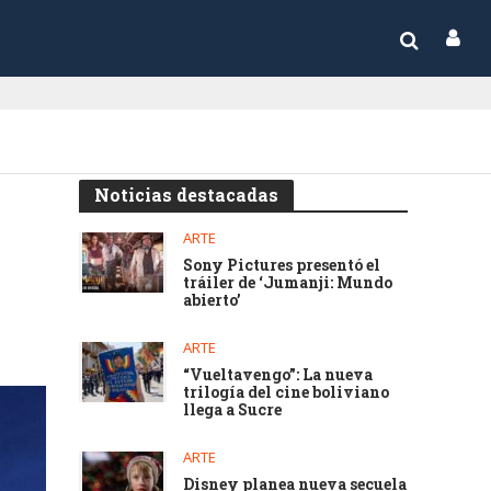
Noticias destacadas
ARTE
Sony Pictures presentó el
tráiler de ‘Jumanji: Mundo
abierto’
ARTE
“Vueltavengo”: La nueva
trilogía del cine boliviano
llega a Sucre
ARTE
Disney planea nueva secuela