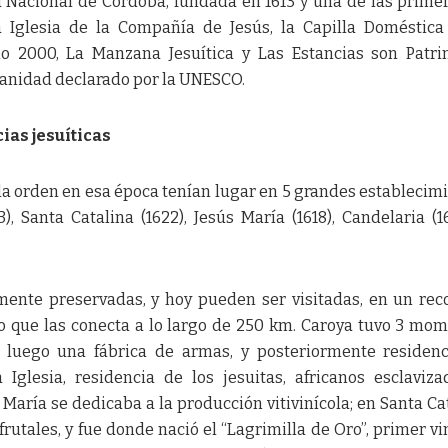
 Nacional de Córdoba, fundada en 1613 y una de las prime
 Iglesia de la Compañía de Jesús, la Capilla Doméstica
ño 2000, La Manzana Jesuítica y Las Estancias son Patr
manidad declarado por la UNESCO.
ias jesuíticas
 la orden en esa época tenían lugar en 5 grandes establecim
3), Santa Catalina (1622), Jesús María (1618), Candelaria (1
mente preservadas, y hoy pueden ser visitadas, en un rec
o que las conecta a lo largo de 250 km. Caroya tuvo 3 mo
, luego una fábrica de armas, y posteriormente residen
 Iglesia, residencia de los jesuitas, africanos esclaviza
 María se dedicaba a la producción vitivinícola; en Santa Ca
frutales, y fue donde nació el “Lagrimilla de Oro”, primer vi