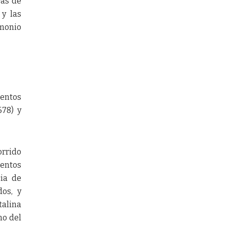
ras de
 y las
imonio
ientos
678) y
orrido
mentos
cia de
dos, y
talina
no del