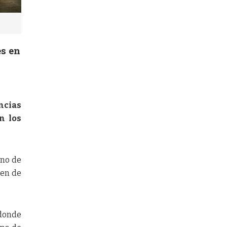
es en
ncias
n los
uno de
den de
 donde