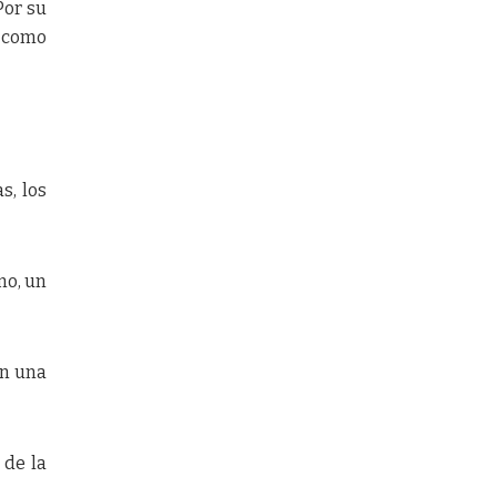
Por su
ó como
s, los
no, un
an una
 de la