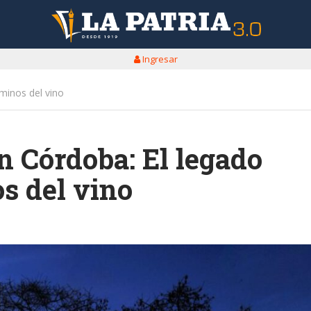
Ingresar
aminos del vino
n Córdoba: El legado
os del vino