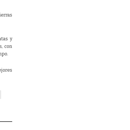
ierras
atas y
s, con
mpo.
ejores