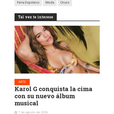
Feria Expoteco
Moda
Oruro
Tal vez te interese
ARTE
Karol G conquista la cima
con su nuevo álbum
musical
7 de agosto de 2026