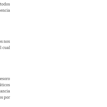
 todos
sencia
os nos
l cual
tesoro
áticos
tancia
os por