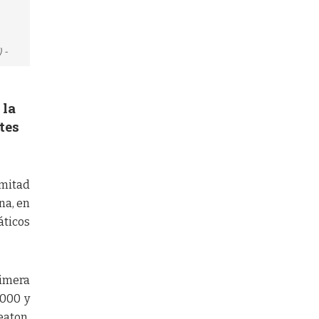
 -
 la
tes
 mitad
na, en
áticos
rimera
.000 y
eaton,