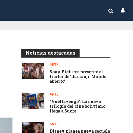
Noticias destacadas
ARTE
Sony Pictures presentó el
tráiler de ‘Jumanji: Mundo
abierto’
ARTE
“Vueltavengo”: La nueva
trilogía del cine boliviano
llega a Sucre
ARTE
Disney planea nueva secuela