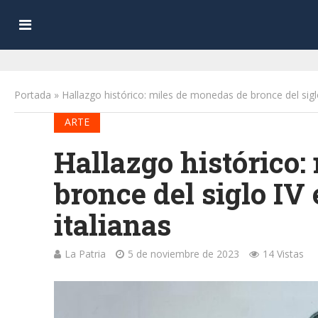
Portada
»
Hallazgo histórico: miles de monedas de bronce del sigl
ARTE
Hallazgo histórico:
bronce del siglo IV
italianas
La Patria
5 de noviembre de 2023
14 Vistas