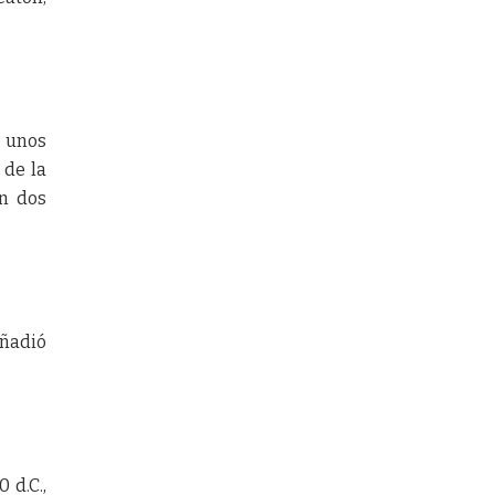
n unos
 de la
on dos
añadió
 d.C.,