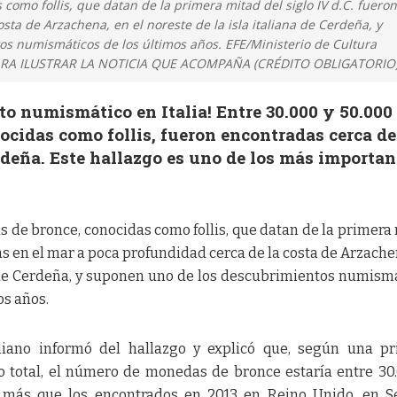
omo follis, que datan de la primera mitad del siglo IV d.C. fueron
sta de Arzachena, en el noreste de la isla italiana de Cerdeña, y
 numismáticos de los últimos años. EFE/Ministerio de Cultura
PARA ILUSTRAR LA NOTICIA QUE ACOMPAÑA (CRÉDITO OBLIGATORIO)
to numismático en Italia! Entre 30.000 y 50.000
cidas como follis, fueron encontradas cerca de
deña. Este hallazgo es uno de los más importan
 de bronce, conocidas como follis, que datan de la primera
adas en el mar a poca profundidad cerca de la costa de Arzache
na de Cerdeña, y suponen uno de los descubrimientos numism
os años.
aliano informó del hallazgo y explicó que, según una p
o total, el número de monedas de bronce estaría entre 30
 más que los encontrados en 2013 en Reino Unido, en S