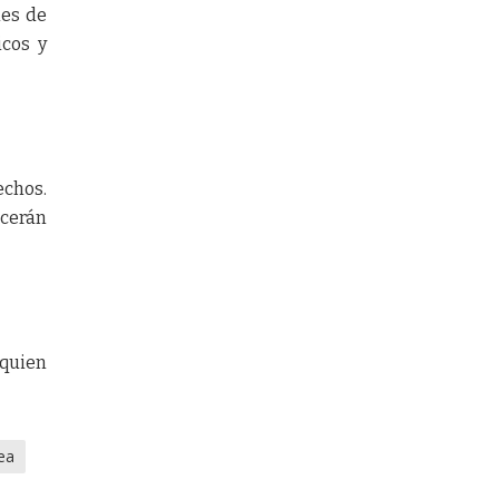
nes de
icos y
echos.
ecerán
 quien
ea