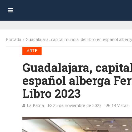
Portada
»
Guadalajara, capital mundial del libro en español alberg
ARTE
Guadalajara, capita
español alberga Fer
Libro 2023
La Patria
25 de noviembre de 2023
14 Vistas