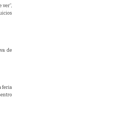
 ver”,
uicios
iva de
 feria
uentro