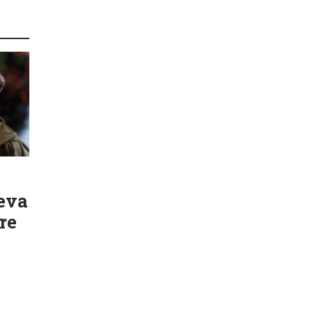
eva
re