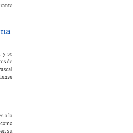
brante
oma
l y se
tes de
Pascal
güense
s a la
o como
 en su