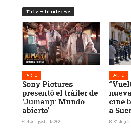
Tal vez te interese
ARTE
ARTE
Sony Pictures
“Vuel
presentó el tráiler de
nueva 
‘Jumanji: Mundo
cine b
abierto’
a Suc
4 de agosto de 2026
31 de juli