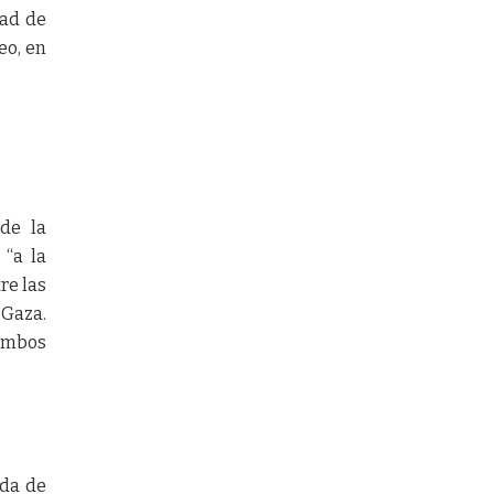
dad de
eo, en
 de la
 “a la
re las
 Gaza.
 ambos
ada de