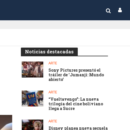
Noticias destacadas
ARTE
Sony Pictures presentó el
tráiler de ‘Jumanji: Mundo
abierto’
ARTE
“Vueltavengo”: La nueva
trilogía del cine boliviano
llega a Sucre
ARTE
Disney planea nueva secuela