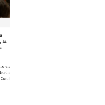
la
, la
a
bro en
dición
 Coral