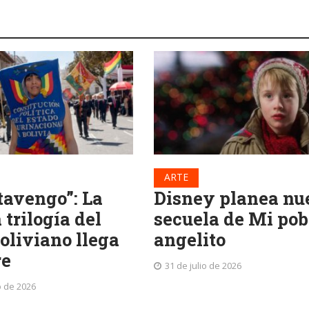
ARTE
tavengo”: La
Disney planea nu
trilogía del
secuela de Mi pob
oliviano llega
angelito
re
31 de julio de 2026
o de 2026