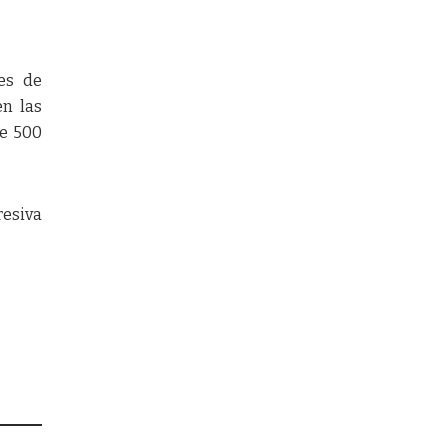
es de
en las
de 500
resiva