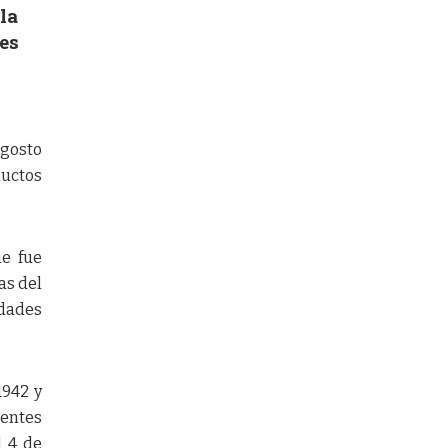
la
es
Agosto
ductos
ue fue
as del
edades
1942 y
rentes
l 4 de