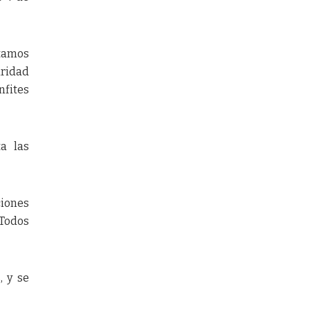
stamos
uridad
nfites
a las
ciones
 Todos
, y se