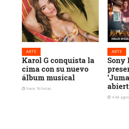
ARTE
ARTE
Karol G conquista la
Sony 
cima con su nuevo
presen
álbum musical
‘Juma
abiert
hace 16 horas
4 de agos