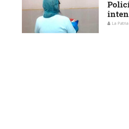
Polic
inten
La Patria
Una joven
una bebé d
DENUNCIA
San I
estud
La Patria
Dos estud
desplazab