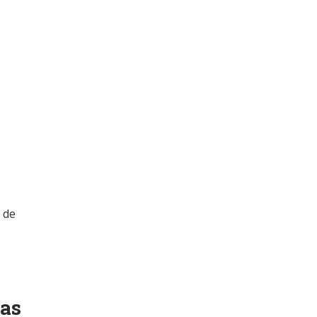
 de
ias