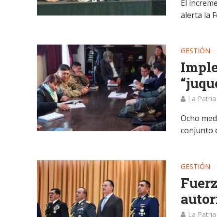
El increme
alerta la
GESTIÓN
Imple
“juqu
La Patria
Ocho medi
conjunto e
GESTIÓN
Fuerz
autor
La Patria