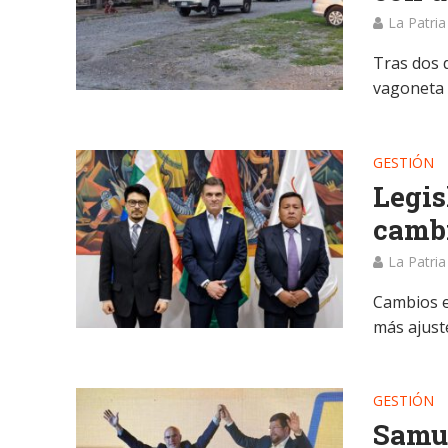
La Patria
Tras dos 
vagoneta 
GESTIÓN
Legis
cambi
La Patria
Cambios en
más ajust
GESTIÓN
Samue