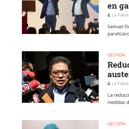
en ga
La Patria
Samuel Do
paralizar
GESTIÓN
Reduc
auste
La Patria
La reducc
medidas d
GESTIÓN