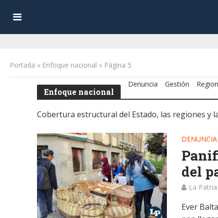
Portada
»
Enfoque nacional
»
Página 5
Denuncia
Gestión
Regio
Enfoque nacional
Cobertura estructural del Estado, las regiones y la
DENUNCIA
Panif
del p
La Patria
Ever Balta