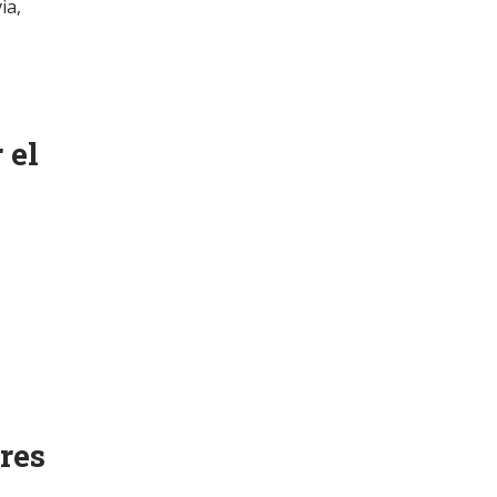
ia,
 el
ares