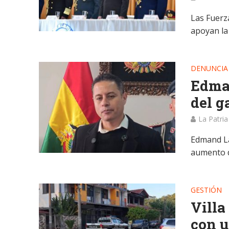
Las Fuerz
apoyan la 
DENUNCIA
Edman
del g
La Patria
Edmand Lar
aumento de
GESTIÓN
Villa
con u