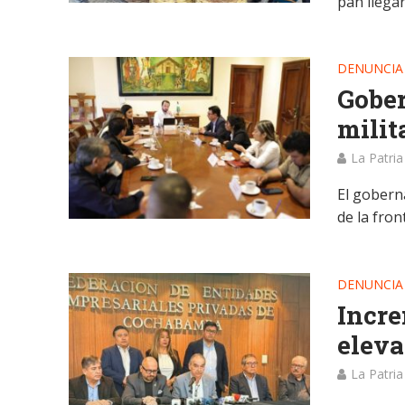
pan llegar
DENUNCIA
Gober
milit
La Patria
El gobern
de la fron
DENUNCIA
Incre
eleva
La Patria