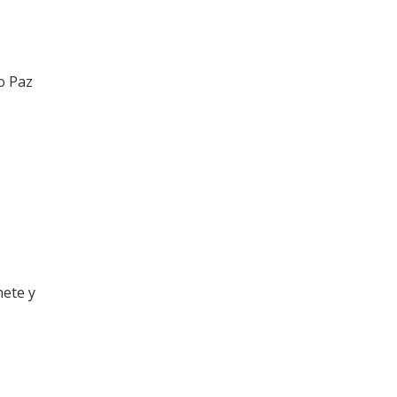
o Paz
nete y