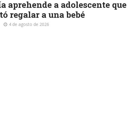
ía aprehende a adolescente que
tó regalar a una bebé
4 de agosto de 2026
 de 18 años fue aprehendida en Potosí tras intentar regalar
e ocho meses. La Felcc investiga el caso.
sidro: Trágico accidente deja dos
iantes fallecidas
4 de agosto de 2026
iantes fallecieron tras ser embestidos por un camión mient
an en motocicleta sobre la carretera San Isidro-Comarapa.