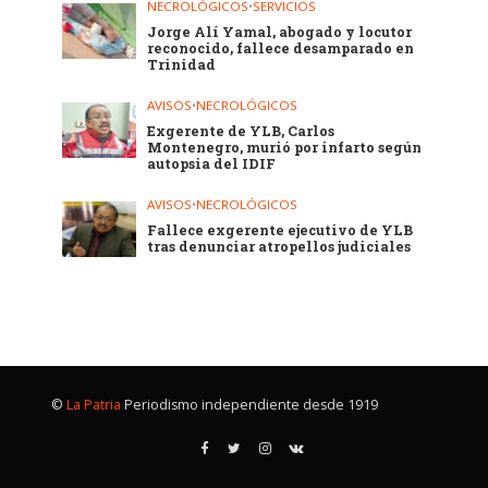
NECROLÓGICOS
•
SERVICIOS
Jorge Alí Yamal, abogado y locutor
reconocido, fallece desamparado en
Trinidad
AVISOS
•
NECROLÓGICOS
Exgerente de YLB, Carlos
Montenegro, murió por infarto según
autopsia del IDIF
AVISOS
•
NECROLÓGICOS
Fallece exgerente ejecutivo de YLB
tras denunciar atropellos judiciales
©
La Patria
Periodismo independiente desde 1919