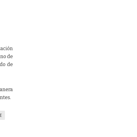
ación
uno de
ado de
manera
ntes.
E