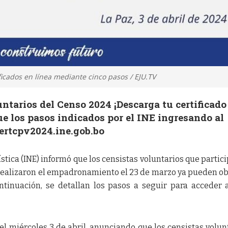
icados en línea mediante cinco pasos / EJU.TV
ntarios del Censo 2024 ¡Descarga tu certificado
e los pasos indicados por el INE ingresando al
/certcpv2024.ine.gob.bo
ística (INE) informó que los censistas voluntarios que partic
y realizaron el empadronamiento el 23 de marzo ya pueden o
ontinuación, se detallan los pasos a seguir para acceder 
l miércoles 3 de abril, anunciando que los censistas volun