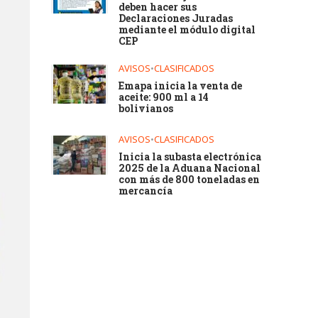
deben hacer sus
Declaraciones Juradas
mediante el módulo digital
CEP
AVISOS
•
CLASIFICADOS
Emapa inicia la venta de
aceite: 900 ml a 14
bolivianos
AVISOS
•
CLASIFICADOS
Inicia la subasta electrónica
2025 de la Aduana Nacional
con más de 800 toneladas en
mercancía