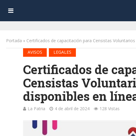
Portada
»
Certificados de capacitación para Censistas Voluntarios
•
AVISOS
LEGALES
Certificados de cap
Censistas Voluntar
disponibles en líne
La Patria
4 de abril de 2024
128 Vistas