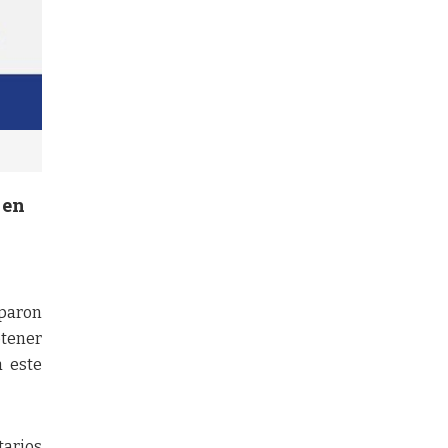
 en
iparon
btener
a este
tarios