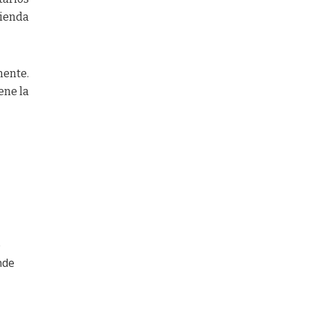
vienda
mente.
ene la
e
nde