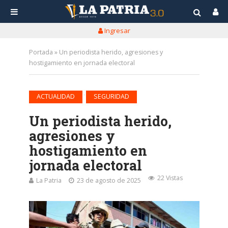
Ingresar
Portada
»
Un periodista herido, agresiones y
hostigamiento en jornada electoral
•
ACTUALIDAD
SEGURIDAD
Un periodista herido,
agresiones y
hostigamiento en
jornada electoral
22 Vistas
La Patria
23 de agosto de 2025